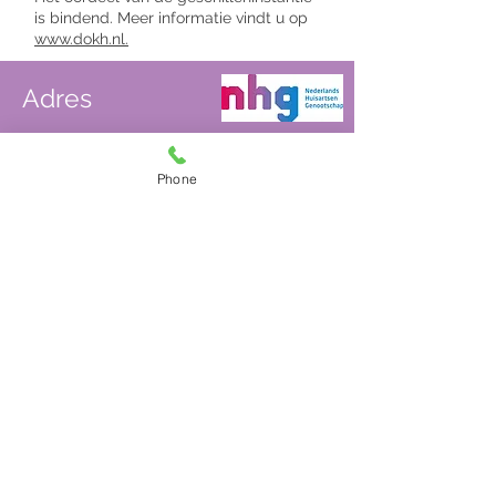
is bindend. Meer informatie vindt u op
www.dokh.nl.
Adres
Graskamplaan 11
1911 LH Uitgeest
Phone
Contact
0251 – 31 78 18
Openingstijden
Iedere werkdag van 08.00 tot 17.00
uur.
Het spreekuur is op afspraak.
Overleg, visites en lunch is van
11.30-
13.00
uur.
De assistenten zijn bereikbaar
tot