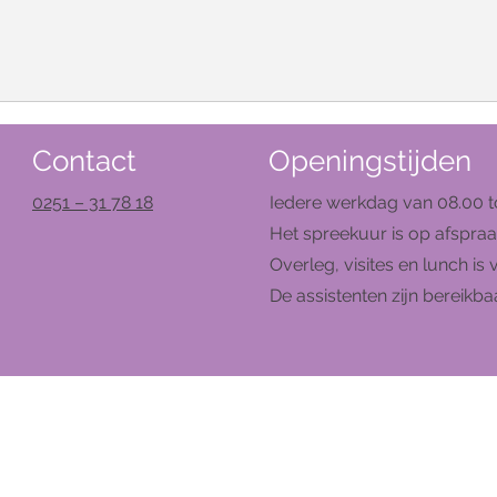
Contact
Openingstijden
0251 – 31 78 18
Iedere werkdag van 08.00 to
Het spreekuur is op afspraa
Overleg, visites en lunch is 
De assistenten zijn bereikb
© 2024 by Huisartsenprakijk d