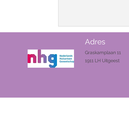
Adres
Graskamplaan 11
1911 LH Uitgeest