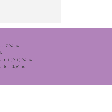
t 17.00 uur.
k.
van 11.30-13.00 uur.
aar
tot 16.30 uur
.
e Kleis. Powered and secured by
Wix